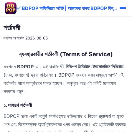
✅ BDPOP অফিসিয়াল সাইট | আজকের গাকর BDPOP বিশ্বস্ত ও জনপ্রিয় ⭐
শর্তাবলী
সর্বশেষ আপডেট: 2026-08-06
ব্যবহারকারীর শর্তাবলী (Terms of Service)
স্বাগতম
BDPOP
-এ। এই প্ল্যাটফর্মটি
বিডিপপ ডিজিটাল টেকনোলজিস লিমিটেড
(ঢাকা, বাংলাদেশ) দ্বারা পরিচালিত। BDPOP ব্যবহার করার মাধ্যমে আপনি এই
শর্তাবলীর সাথে সম্পূর্ণভাবে সম্মত হচ্ছেন। অনুগ্রহ করে এই নথিটি মনোযোগ
সহকারে পড়ুন।
১. সাধারণ শর্তাবলী
BDPOP হলো একটি বহুমুখী সফটওয়্যার ডাউনলোড ও বিতরণ প্ল্যাটফর্ম যা মূলত
গেম এবং বিনোদনমূলক অ্যাপ্লিকেশনের ওপর গুরুত্ব দেয়। এই প্ল্যাটফর্মটি ব্যবহার