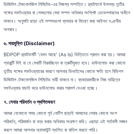
ডিজিটাল টেকনোলজিস লিমিটেড-এর নিজস্ব সম্পত্তি। প্ল্যাটফর্মে উপলব্ধ তৃতীয়
পক্ষের সফটওয়্যার বা গেমগুলোর মেধা সম্পদ অধিকার সংশ্লিষ্ট ডেভেলপারদের অধীনে
থাকবে। অনুমতি ছাড়া এই সম্পদগুলো ব্যবহার বা বিতরণ করা আইনত দণ্ডনীয়
অপরাধ।
৬. দায়মুক্তি (Disclaimer)
BDPOP প্ল্যাটফর্মটি 'যেমন আছে' (As Is) ভিত্তিতে প্রদান করা হয়। আমরা
গ্যারান্টি দিই না যে সেবাটি নিরবচ্ছিন্ন বা ত্রুটিমুক্ত হবে। ডাউনলোড করা কোনো
তৃতীয় পক্ষের সফটওয়্যারের কারণে আপনার ডিভাইসের কোনো ক্ষতি হলে বিডিপপ
ডিজিটাল টেকনোলজিস লিমিটেড দায়ী থাকবে না। ব্যবহারকারীকে নিজ দায়িত্বে
সফটওয়্যার যাচাই করে ডাউনলোড করার পরামর্শ দেওয়া হচ্ছে।
৭. সেবার পরিবর্তন ও স্থগিতকরণ
আমরা যেকোনো সময় কোনো পূর্ব নোটিশ ছাড়াই আমাদের সেবার কোনো অংশ
পরিবর্তন, পরিমার্জন বা বন্ধ করার অধিকার সংরক্ষণ করি। এছাড়া এই শর্তাবলী লঙ্ঘন
করলে আমরা আপনার অ্যাকাউন্ট স্থগিত বা বাতিল করতে পারি।