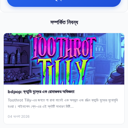
সম্পর্কিত নিবন্ধ
bdpop: ক্যান্ডি যুদ্ধের এক রোমাঞ্চকর অভিজ্ঞতা
Toothrot Tilly-এর জগতে পা রাখা মানেই এক অদ্ভুত এবং রঙিন ক্যান্ডি যুদ্ধের মুখোমুখি
হওয়া। পাইনাপেল প্লে-এর এই স্লটটি সাধারণ মিষ্টি...
04 আগস্ট 2026