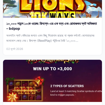
১০,০০০ লায়ন্স ১০কে ওয়েজ: রিলপ্লে-এর এক বন্য এবং রোমাঞ্চকর স্লট অভিজ্ঞতা
– bdpop
অনলাইন স্লট গেমিংয়ের জগতে এমন কিছু শিরোনাম রয়েছে যা প্রথম দর্শনেই খেলোয়াড়দের
মনোযোগ কেড়ে নেয়। রিলপ্লে (ReelPlay) স্টুডিওর তৈরি '১০,০০০...
02 জুলাই 2026