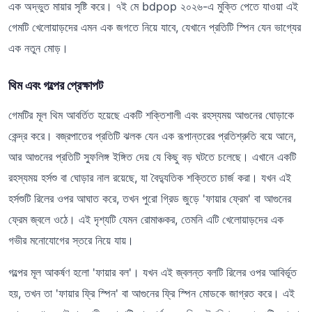
এক অদ্ভুত মায়ার সৃষ্টি করে। ৭ই মে bdpop ২০২৬-এ মুক্তি পেতে যাওয়া এই
গেমটি খেলোয়াড়দের এমন এক জগতে নিয়ে যাবে, যেখানে প্রতিটি স্পিন যেন ভাগ্যের
এক নতুন মোড়।
থিম এবং গল্পের প্রেক্ষাপট
গেমটির মূল থিম আবর্তিত হয়েছে একটি শক্তিশালী এবং রহস্যময় আগুনের ঘোড়াকে
কেন্দ্র করে। বজ্রপাতের প্রতিটি ঝলক যেন এক রূপান্তরের প্রতিশ্রুতি বয়ে আনে,
আর আগুনের প্রতিটি স্ফুলিঙ্গ ইঙ্গিত দেয় যে কিছু বড় ঘটতে চলেছে। এখানে একটি
রহস্যময় হর্সশু বা ঘোড়ার নাল রয়েছে, যা বৈদ্যুতিক শক্তিতে চার্জ করা। যখন এই
হর্সশুটি রিলের ওপর আঘাত করে, তখন পুরো গ্রিড জুড়ে 'ফায়ার ফ্রেম' বা আগুনের
ফ্রেম জ্বলে ওঠে। এই দৃশ্যটি যেমন রোমাঞ্চকর, তেমনি এটি খেলোয়াড়দের এক
গভীর মনোযোগের স্তরে নিয়ে যায়।
গল্পের মূল আকর্ষণ হলো 'ফায়ার বল'। যখন এই জ্বলন্ত বলটি রিলের ওপর আবির্ভূত
হয়, তখন তা 'ফায়ার ফ্রি স্পিন' বা আগুনের ফ্রি স্পিন মোডকে জাগ্রত করে। এই