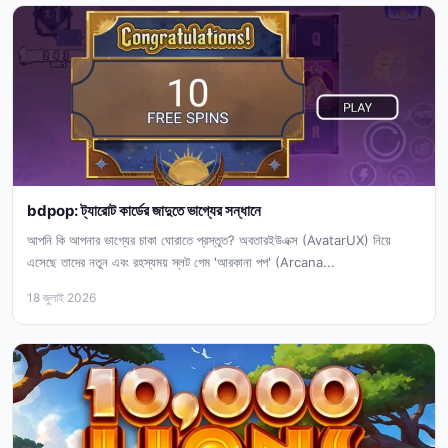
bdpop: ট্যারোট কার্ডের জাদুতে ভাগ্যের সন্ধানে
আপনি কি আপনার ভাগ্যের চাকা ঘোরাতে প্রস্তুত? অবতারইউএক্স (AvatarUX) নিয়ে
এসেছে তাদের নতুন এবং রহস্যময় স্লট গেম 'আরকানা পপ' (Arcana...
18 জুলাই 2026