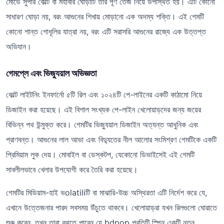
মোডে সুপার কোল্ট বা মহাবীর ঘোড়াটি তার পূর্ণ তেজ নিয়ে উপস্থিত হয়। এটি কোনো
সাধারণ ঘোড়া নয়, বরং আগুনের শিখায় মোড়ানো এক অদম্য শক্তি। এই গেমটি
কোনো শান্ত গোধূলির যাত্রা নয়, বরং এটি সরাসরি আগুনের রাজ্যে এক উত্তপ্ত
অভিযান।
গেমপ্লে এবং ভিজ্যুয়াল অভিজ্ঞতা
কোল্ট লাইটনিং ইনফার্নো ৫টি রিল এবং ১০২৪টি পে-লাইনের একটি কাঠামো নিয়ে
ডিজাইন করা হয়েছে। এই বিশাল সংখ্যক পে-লাইন খেলোয়াড়দের জন্য জয়ের
বিভিন্ন পথ উন্মুক্ত করে। গেমটির ভিজ্যুয়াল ডিজাইন অত্যন্ত আধুনিক এবং
প্রাণবন্ত। আগুনের লাল আভা এবং বিদ্যুতের নীল আলোর সংমিশ্রণ গেমটিকে একটি
প্রিমিয়াম লুক দেয়। মোবাইল বা ডেস্কটপ, যেকোনো ডিভাইসেই এই গেমটি
সাবলীলভাবে খেলার উপযোগী করে তৈরি করা হয়েছে।
গেমটির মিডিয়াম-হাই ভolatiliটি বা মাঝারি-উচ্চ অস্থিরতা এটি নির্দেশ করে যে,
এখানে উত্তেজনার পারদ সবসময় উঁচুতে থাকবে। খেলোয়াড়রা যখন রিলগুলো ঘোরাতে
শুরু করেন, তখন তারা বুঝতে পারেন যে bdpop প্রতিটি স্পিন একটি নতুন