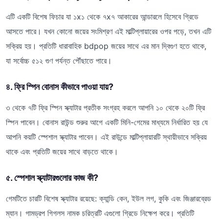
এটি একটি বিশেষ ফিচার যা ১x১ থেকে ৭x৭ আকারের আন্ডারলে হিসেবে গ্রিডে
আসতে পারে। যখন কোনো জয়ের সংমিশ্রণ এই মাল্টিপ্লায়ারের ওপর পড়ে, তখন এটি
সক্রিয় হয়। প্রতিটি ধারাবাহিক bdpop জয়ের সাথে এর মান দ্বিগুণ হতে থাকে,
যা সর্বোচ্চ ৫১২ গুণ পর্যন্ত পৌঁছাতে পারে।
৪. ফ্রি স্পিন বোনাস কীভাবে পাওয়া যায়?
৩ থেকে ৭টি ফ্রি স্পিন স্ক্যাটার প্রতীক সংগ্রহ করলে আপনি ১০ থেকে ২০টি ফ্রি
স্পিন পাবেন। বোনাস রাউন্ড শুরুর আগে একটি মিনি-গেমের মাধ্যমে নির্ধারিত হয় যে
আপনি কয়টি স্পেশাল স্ক্যাটার পাবেন। এই রাউন্ডে মাল্টিপ্লায়ারটি স্থায়ীভাবে সক্রিয়
থাকে এবং প্রতিটি জয়ের সাথে বাড়তে থাকে।
৫. স্পেশাল স্ক্যাটারগুলোর কাজ কী?
গেমটিতে চারটি বিশেষ স্ক্যাটার রয়েছে: ক্যান্ডি কেন, ইউল লগ, কুকি এবং জিঞ্জারব্রেড
ম্যান। গামড্রপ গিগলস নামক চরিত্রটি এগুলো গ্রিডে নিক্ষেপ করে। প্রতিটি