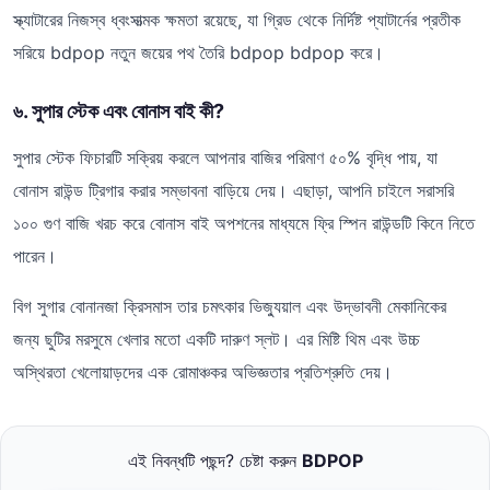
স্ক্যাটারের নিজস্ব ধ্বংসাত্মক ক্ষমতা রয়েছে, যা গ্রিড থেকে নির্দিষ্ট প্যাটার্নের প্রতীক
সরিয়ে bdpop নতুন জয়ের পথ তৈরি bdpop bdpop করে।
৬. সুপার স্টেক এবং বোনাস বাই কী?
সুপার স্টেক ফিচারটি সক্রিয় করলে আপনার বাজির পরিমাণ ৫০% বৃদ্ধি পায়, যা
বোনাস রাউন্ড ট্রিগার করার সম্ভাবনা বাড়িয়ে দেয়। এছাড়া, আপনি চাইলে সরাসরি
১০০ গুণ বাজি খরচ করে বোনাস বাই অপশনের মাধ্যমে ফ্রি স্পিন রাউন্ডটি কিনে নিতে
পারেন।
বিগ সুগার বোনানজা ক্রিসমাস তার চমৎকার ভিজ্যুয়াল এবং উদ্ভাবনী মেকানিকের
জন্য ছুটির মরসুমে খেলার মতো একটি দারুণ স্লট। এর মিষ্টি থিম এবং উচ্চ
অস্থিরতা খেলোয়াড়দের এক রোমাঞ্চকর অভিজ্ঞতার প্রতিশ্রুতি দেয়।
এই নিবন্ধটি পছন্দ? চেষ্টা করুন
BDPOP