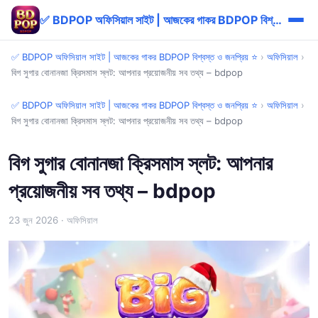
✅ BDPOP অফিসিয়াল সাইট | আজকের গাকর BDPOP বিশ্বস্ত ও জনপ্রিয় ⭐
✅ BDPOP অফিসিয়াল সাইট | আজকের গাকর BDPOP বিশ্বস্ত ও জনপ্রিয় ⭐
›
অফিসিয়াল
›
বিগ সুগার বোনানজা ক্রিসমাস স্লট: আপনার প্রয়োজনীয় সব তথ্য – bdpop
✅ BDPOP অফিসিয়াল সাইট | আজকের গাকর BDPOP বিশ্বস্ত ও জনপ্রিয় ⭐
›
অফিসিয়াল
›
বিগ সুগার বোনানজা ক্রিসমাস স্লট: আপনার প্রয়োজনীয় সব তথ্য – bdpop
বিগ সুগার বোনানজা ক্রিসমাস স্লট: আপনার
প্রয়োজনীয় সব তথ্য – bdpop
23 জুন 2026
· অফিসিয়াল